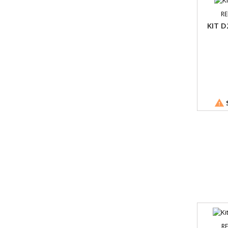
RE
KIT D

S
RE