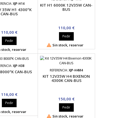
ERENCIA:
XJP-H14
KIT H1 6000K 12V35W CAN-
BUS
V 35W H1 4300ºK
CAN-BUS
Precio
110,00 €
Precio
110,00 €
Pedir
Pedir

Sin stock, reservar
 stock, reservar
ERENCIA:
XJP-H38
REFERENCIA:
XJP-H4M4
 8000ºK CAN-BUS
KIT 12V35W H4 BIXENON
4300K CAN-BUS
Precio
116,00 €
Precio
150,00 €
Pedir
Pedir
 stock, reservar

Sin stock, reservar