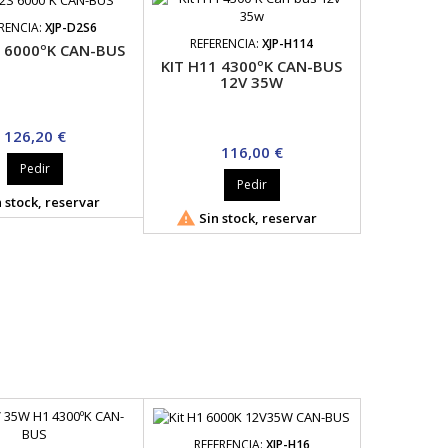
RENCIA:
XJP-D2S6
REFERENCIA:
XJP-H114
S 6000ºK CAN-BUS
KIT H11 4300ºK CAN-BUS
12V 35W
Precio
126,20 €
Precio
116,00 €
Pedir
Pedir
 stock, reservar

Sin stock, reservar
REFERENCIA:
XJP-H16