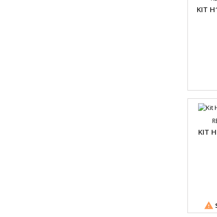
KIT H
R
KIT 

S