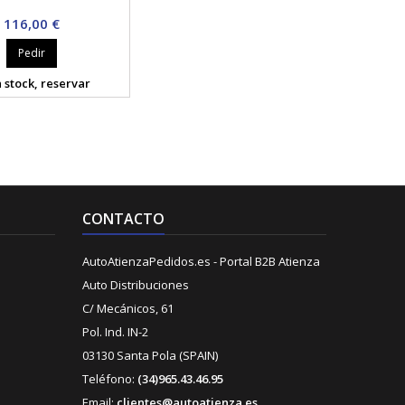
Precio
116,00 €
Pedir
 stock, reservar
CONTACTO
AutoAtienzaPedidos.es - Portal B2B Atienza
Auto Distribuciones
C/ Mecánicos, 61
Pol. Ind. IN-2
03130 Santa Pola (SPAIN)
Teléfono:
(34)965.43.46.95
Email:
clientes@autoatienza.es