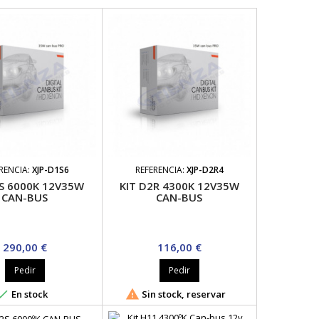
RENCIA:
XJP-D1S6
REFERENCIA:
XJP-D2R4
1S 6000K 12V35W
KIT D2R 4300K 12V35W
CAN-BUS
CAN-BUS
Precio
Precio
290,00 €
116,00 €
Pedir
Pedir


En stock
Sin stock, reservar