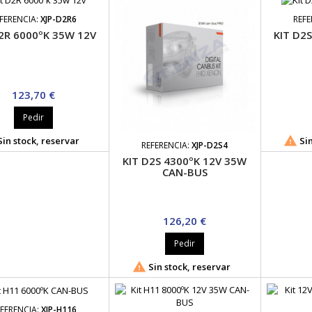
FERENCIA:
XJP-D2R6
REFE
2R 6000ºK 35W 12V
KIT D2
Precio
123,70 €
Pedir

in stock, reservar
Sin
REFERENCIA:
XJP-D2S4
KIT D2S 4300ºK 12V 35W
CAN-BUS
Precio
126,20 €
Pedir

Sin stock, reservar
FERENCIA:
XJP-H116