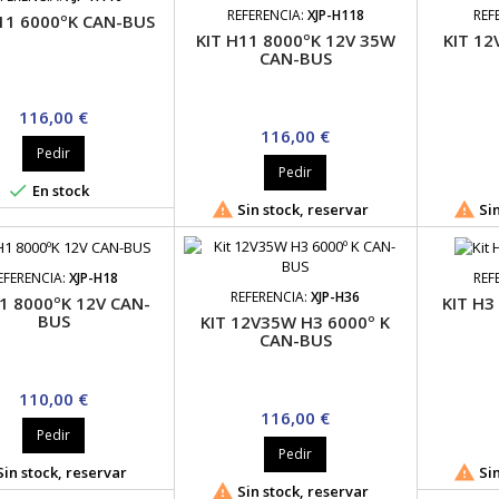
REFERENCIA:
XJP-H118
REF
11 6000ºK CAN-BUS
KIT H11 8000ºK 12V 35W
KIT 12
CAN-BUS
Precio
116,00 €
Precio
116,00 €
Pedir
Pedir

En stock


Sin stock, reservar
Sin
EFERENCIA:
XJP-H18
REF
REFERENCIA:
XJP-H36
H1 8000ºK 12V CAN-
KIT H3
BUS
KIT 12V35W H3 6000º K
CAN-BUS
Precio
110,00 €
Precio
116,00 €
Pedir
Pedir

in stock, reservar
Sin

Sin stock, reservar