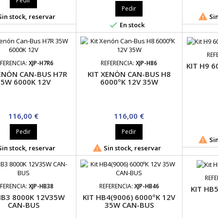
Pedir
Pedir

in stock, reservar
Sin

En stock
REF
FERENCIA:
XJP-H7R6
REFERENCIA:
XJP-H86
KIT H9 
XENÓN CAN-BUS H7R
KIT XENÓN CAN-BUS H8
35W 6000K 12V
6000ºK 12V 35W
Precio
Precio
116,00 €
116,00 €
Pedir
Pedir

Sin

in stock, reservar
Sin stock, reservar
REFE
FERENCIA:
XJP-HB38
REFERENCIA:
XJP-HB46
KIT HB
HB3 8000K 12V35W
KIT HB4(9006) 6000ºK 12V
CAN-BUS
35W CAN-BUS