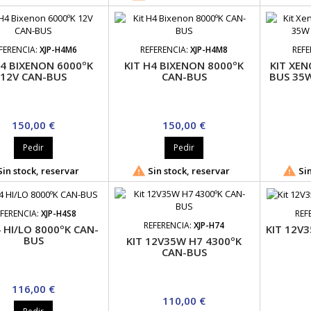
FERENCIA:
XJP-H4M6
REFERENCIA:
XJP-H4M8
REFE
H4 BIXENON 6000ºK
KIT H4 BIXENON 8000ºK
KIT XEN
12V CAN-BUS
CAN-BUS
BUS 35
Precio
Precio
150,00 €
150,00 €
Pedir
Pedir


in stock, reservar
Sin stock, reservar
Sin
FERENCIA:
XJP-H4S8
REF
REFERENCIA:
XJP-H74
4 HI/LO 8000ºK CAN-
KIT 12V
BUS
KIT 12V35W H7 4300ºK
CAN-BUS
Precio
116,00 €
Precio
110,00 €