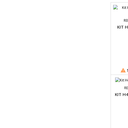
RE
KIT 

S
RE
KIT H