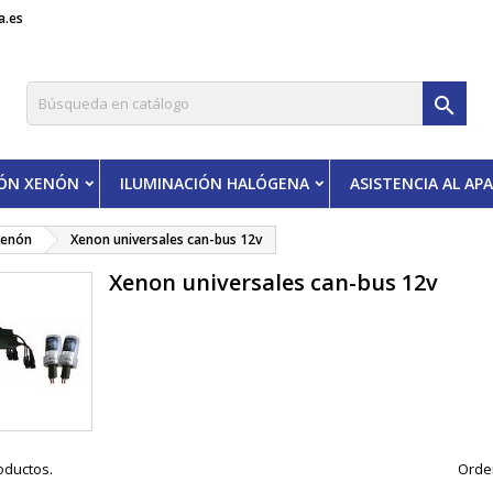
a.es

IÓN XENÓN
ILUMINACIÓN HALÓGENA
ASISTENCIA AL A
Xenón
Xenon universales can-bus 12v
Xenon universales can-bus 12v
oductos.
Orde