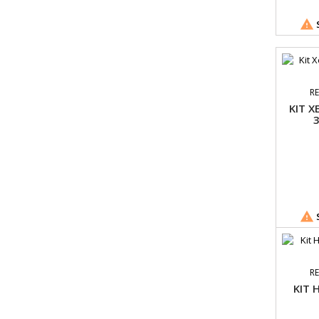

S
RE
KIT 

S
RE
KIT 