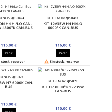
RENCIA:
XJP-H4S4
REFERENCIA:
XJP-H4S6
ÓN H4 HI/LO CAN-
KIT 12V35W H4 HI/LO
W 4300ºK CAN-BUS
6000ºK CAN-BUS
Precio
Precio
116,00 €
116,00 €
Pedir
Pedir

 stock, reservar
Sin stock, reservar
ERENCIA:
XJP-H76
REFERENCIA:
XJP-H78
35W H7 6000K CAN-
BUS
KIT H7 8000ºK 12V35W
CAN-BUS
Precio
110,00 €
Precio
110,00 €