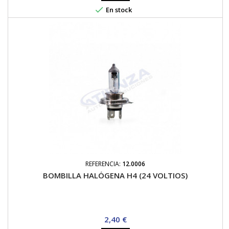

En stock
REFERENCIA:
12.0006
BOMBILLA HALÓGENA H4 (24 VOLTIOS)
Precio
2,40 €