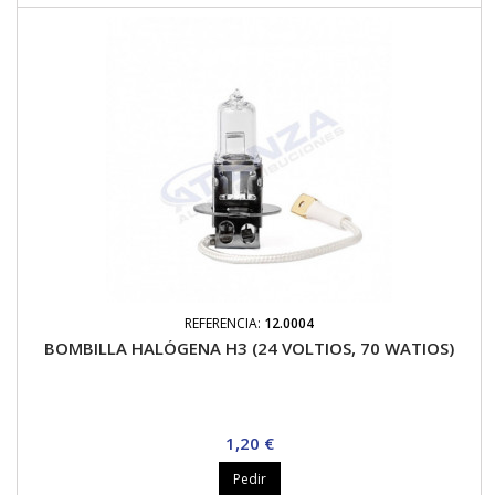
REFERENCIA:
12.0004
BOMBILLA HALÓGENA H3 (24 VOLTIOS, 70 WATIOS)
Precio
1,20 €
Pedir