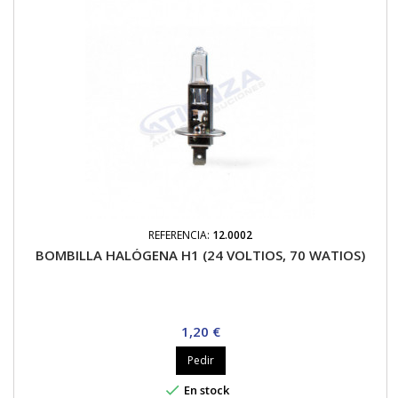
REFERENCIA:
12.0002
BOMBILLA HALÓGENA H1 (24 VOLTIOS, 70 WATIOS)
Precio
1,20 €
Pedir

En stock