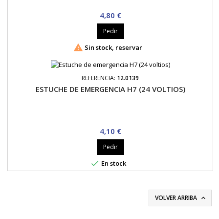
Precio
4,80 €
Pedir

Sin stock, reservar
REFERENCIA:
12.0139
ESTUCHE DE EMERGENCIA H7 (24 VOLTIOS)
Precio
4,10 €
Pedir

En stock
VOLVER ARRIBA
