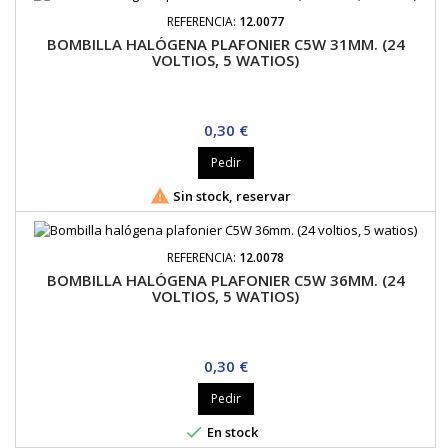
REFERENCIA:
12.0077
BOMBILLA HALÓGENA PLAFONIER C5W 31MM. (24
VOLTIOS, 5 WATIOS)
Precio
0,30 €
Pedir

Sin stock, reservar
REFERENCIA:
12.0078
BOMBILLA HALÓGENA PLAFONIER C5W 36MM. (24
VOLTIOS, 5 WATIOS)
Precio
0,30 €
Pedir

En stock