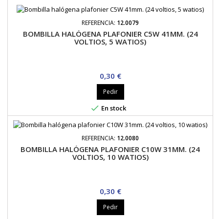
REFERENCIA:
12.0079
BOMBILLA HALÓGENA PLAFONIER C5W 41MM. (24
VOLTIOS, 5 WATIOS)
Precio
0,30 €
Pedir

En stock
REFERENCIA:
12.0080
BOMBILLA HALÓGENA PLAFONIER C10W 31MM. (24
VOLTIOS, 10 WATIOS)
Precio
0,30 €
Pedir