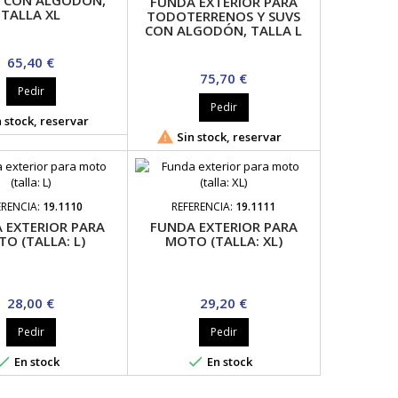
 CON ALGODÓN,
FUNDA EXTERIOR PARA
TALLA XL
TODOTERRENOS Y SUVS
CON ALGODÓN, TALLA L
Precio
65,40 €
Precio
75,70 €
Pedir
Pedir
 stock, reservar

Sin stock, reservar
ERENCIA:
19.1110
REFERENCIA:
19.1111
 EXTERIOR PARA
FUNDA EXTERIOR PARA
O (TALLA: L)
MOTO (TALLA: XL)
Precio
Precio
28,00 €
29,20 €
Pedir
Pedir


En stock
En stock