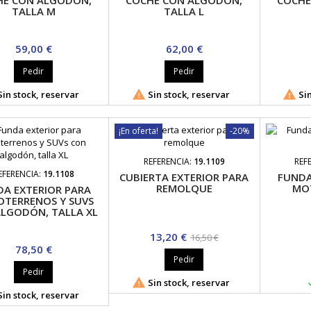
HE CON ALGODÓN,
COCHE CON ALGODÓN,
COCHE
TALLA M
TALLA L
Precio
Precio
59,00 €
62,00 €
Pedir
Pedir


in stock, reservar
Sin stock, reservar
Sin
¡En oferta!
-20%
REFERENCIA:
19.1109
REF
EFERENCIA:
19.1108
CUBIERTA EXTERIOR PARA
FUNDA
REMOLQUE
MOT
DA EXTERIOR PARA
TERRENOS Y SUVS
LGODÓN, TALLA XL
Precio
Precio
13,20 €
16,50 €
Precio
78,50 €
base
Pedir
Pedir

Sin stock, reservar
in stock, reservar