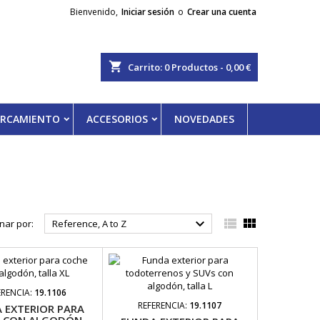
Bienvenido,
Iniciar sesión
o
Crear una cuenta
shopping_cart
Carrito:
0
Productos - 0,00 €
PARCAMIENTO
ACCESORIOS
NOVEDADES



nar por:
Reference, A to Z
ERENCIA:
19.1106
REFERENCIA:
19.1107
 EXTERIOR PARA