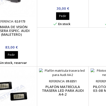
Precio
30,00 €
Pedir
EFERENCIA:
02.0173

En stock
MARA DE VISIÓN
SERA ESPEC. AUDI
(MALETERO)
Precio
83,00 €
Pedir
in stock, reservar
REFERENCIA:
09.0351
REFERE
PLAFÓN MATRÍCULA
PILOTO
TRASERA LED PARA AUDI
03-08 
A4-2