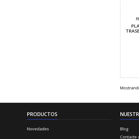
R
PL
TRASE
Mostrando 
PRODUCTOS
NUESTR
Novedades
Blog
Contacte 