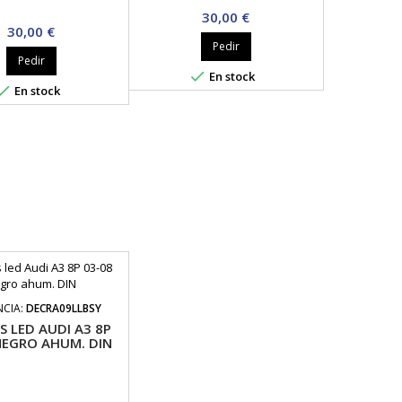
Precio
30,00 €
Precio
30,00 €
Pedir
Pedir

En stock

En stock
NCIA:
DECRA09LLBSY
S LED AUDI A3 8P
NEGRO AHUM. DIN