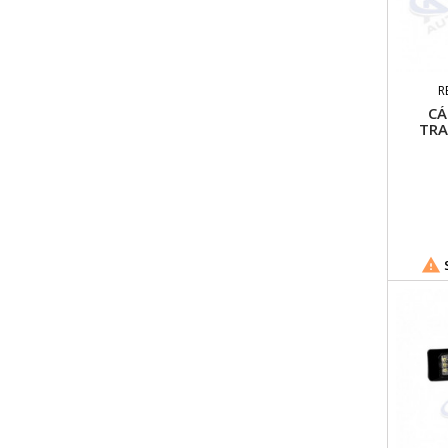
R
CÁ
TRA

S