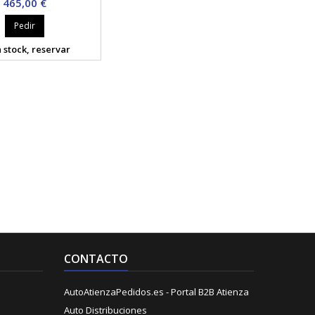
Precio
465,00 €
Pedir
 stock, reservar
CONTACTO
AutoAtienzaPedidos.es - Portal B2B Atienza
Auto Distribuciones