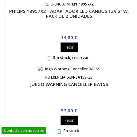
REFERENCIA:
MTEPH18957X2
PHILIPS 18957X2 - ADAPTADOR LED CANBUS 12V 21W,
PACK DE 2 UNIDADES
Precio
14,80 €
Pedir
Sin stock, reservar

REFERENCIA:
XEN-BA15SRES
JUEGO WARNING CANCELLER BA15S
Precio
37,00 €
Pedir
En stock
Contacte con nosotros
