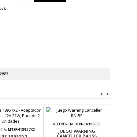
ock
2883
<
>
REFERENCIA:
XEN-BA15SRES
REFEREN
CIA:
MTEPH18957X2
JUEGO WARNING
JUEGO 
CANCELLER BA15S
PLUG&P
IPS 18957X2 -