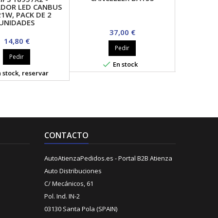
DOR LED CANBUS
21W, PACK DE 2
UNIDADES
Precio
P
37,00 €
Precio
14,80 €
Pedir
Pedir


En stock
Sin s
 stock, reservar
CONTACTO
AutoAtienzaPedidos.es - Portal B2B Atienza
Auto Distribuciones
C/ Mecánicos, 61
Pol. Ind. IN-2
03130 Santa Pola (SPAIN)