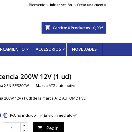
Bienvenido,
Iniciar sesión
o
Crear una cuenta
shopping_cart
Carrito:
0
Productos - 0,00 €
PARCAMIENTO
ACCESORIOS
NOVEDADES
tencia 200W 12V (1 ud)
ia
XEN-RES200W
Marca
ATZ automotive
ia 200W 12V (1 ud) de la marca ATZ AUTOMOTIVE
0 €
IVA no incluido
✅ Envío inmediato ✅
Pedir
