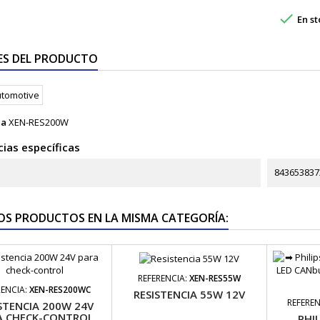

En st
ES DEL PRODUCTO
ia
XEN-RES200W
ias específicas
843653837
OS PRODUCTOS EN LA MISMA CATEGORÍA:
REFERENCIA:
XEN-RES55W
RENCIA:
XEN-RES200WC
RESISTENCIA 55W 12V
REFEREN
STENCIA 200W 24V
A CHECK-CONTROL
PHIL