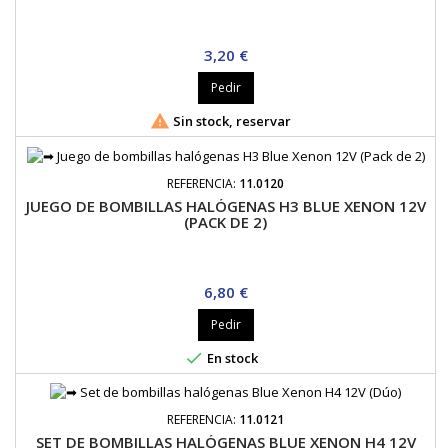
Precio
3,20 €
Pedir

Sin stock, reservar
REFERENCIA:
11.0120
JUEGO DE BOMBILLAS HALÓGENAS H3 BLUE XENON 12V
(PACK DE 2)
Precio
6,80 €
Pedir

En stock
REFERENCIA:
11.0121
SET DE BOMBILLAS HALÓGENAS BLUE XENON H4 12V