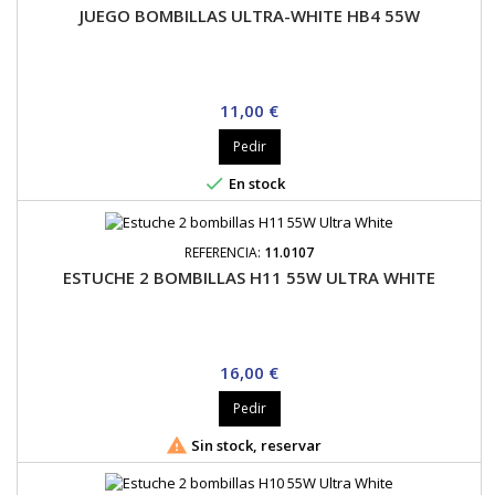
JUEGO BOMBILLAS ULTRA-WHITE HB4 55W
Precio
11,00 €
Pedir

En stock
REFERENCIA:
11.0107
ESTUCHE 2 BOMBILLAS H11 55W ULTRA WHITE
Precio
16,00 €
Pedir

Sin stock, reservar