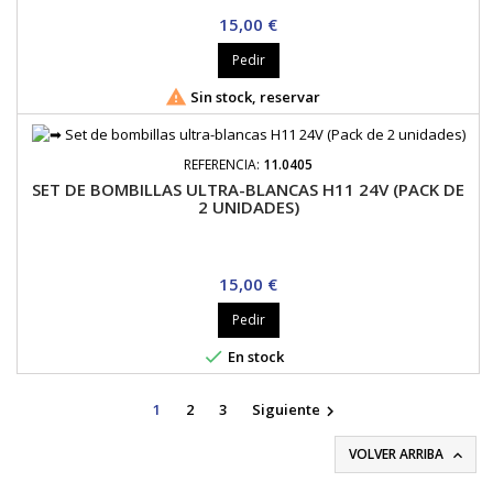
Precio
15,00 €
Pedir

Sin stock, reservar
REFERENCIA:
11.0405
SET DE BOMBILLAS ULTRA-BLANCAS H11 24V (PACK DE
2 UNIDADES)
Precio
15,00 €
Pedir

En stock
1
2
3
Siguiente

VOLVER ARRIBA
