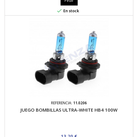
Pedir

En stock
REFERENCIA:
11.0206
JUEGO BOMBILLAS ULTRA-WHITE HB4 100W
Precio
13,20 €