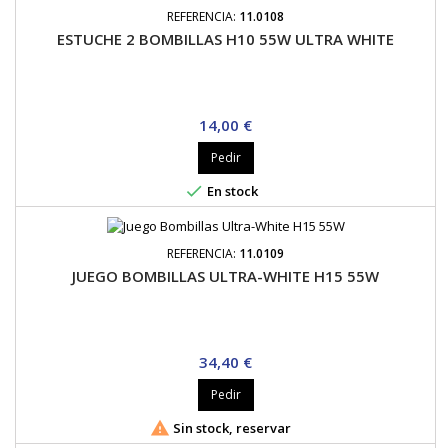
REFERENCIA:
11.0108
ESTUCHE 2 BOMBILLAS H10 55W ULTRA WHITE
Precio
14,00 €
Pedir

En stock
REFERENCIA:
11.0109
JUEGO BOMBILLAS ULTRA-WHITE H15 55W
Precio
34,40 €
Pedir

Sin stock, reservar