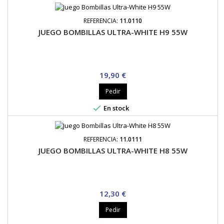
REFERENCIA:
11.0110
JUEGO BOMBILLAS ULTRA-WHITE H9 55W
Precio
19,90 €
Pedir

En stock
REFERENCIA:
11.0111
JUEGO BOMBILLAS ULTRA-WHITE H8 55W
Precio
12,30 €
Pedir