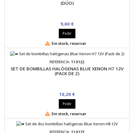
(DÚO)
Precio
9,60 €
Pedir

Sin stock, reservar
REFERENCIA:
11.0122
SET DE BOMBILLAS HALÓGENAS BLUE XENON H7 12V
(PACK DE 2)
Precio
10,20 €
Pedir

Sin stock, reservar
REFERENCIA:
11.0123