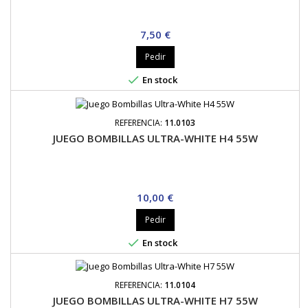
Precio
7,50 €
Pedir

En stock
REFERENCIA:
11.0103
JUEGO BOMBILLAS ULTRA-WHITE H4 55W
Precio
10,00 €
Pedir

En stock
REFERENCIA:
11.0104
JUEGO BOMBILLAS ULTRA-WHITE H7 55W