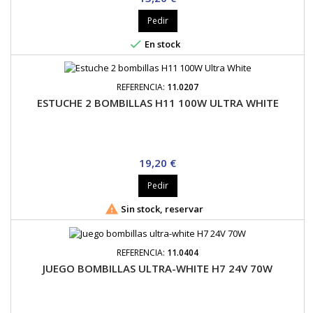
Pedir

En stock
REFERENCIA:
11.0207
ESTUCHE 2 BOMBILLAS H11 100W ULTRA WHITE
Precio
19,20 €
Pedir

Sin stock, reservar
REFERENCIA:
11.0404
JUEGO BOMBILLAS ULTRA-WHITE H7 24V 70W