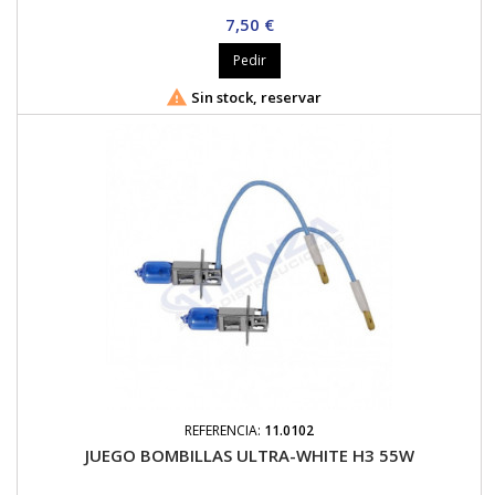
Precio
7,50 €
Pedir

Sin stock, reservar
REFERENCIA:
11.0102
JUEGO BOMBILLAS ULTRA-WHITE H3 55W