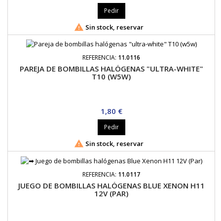
Pedir

Sin stock, reservar
REFERENCIA:
11.0116
PAREJA DE BOMBILLAS HALÓGENAS "ULTRA-WHITE"
T10 (W5W)
Precio
1,80 €
Pedir

Sin stock, reservar
REFERENCIA:
11.0117
JUEGO DE BOMBILLAS HALÓGENAS BLUE XENON H11
12V (PAR)