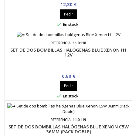
Precio
12,30 €
Pedir

En stock
REFERENCIA:
11.0118
SET DE DOS BOMBILLAS HALÓGENAS BLUE XENON H1
12V
Precio
6,80 €
Pedir

En stock
REFERENCIA:
11.0119
SET DE DOS BOMBILLAS HALÓGENAS BLUE XENON C5W
36MM (PACK DOBLE)