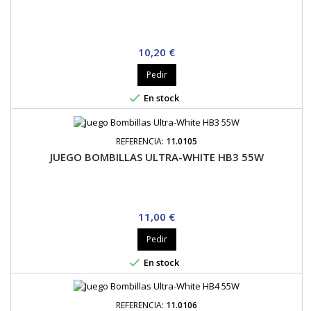
Precio
10,20 €
Pedir

En stock
REFERENCIA:
11.0105
JUEGO BOMBILLAS ULTRA-WHITE HB3 55W
Precio
11,00 €
Pedir

En stock
REFERENCIA:
11.0106