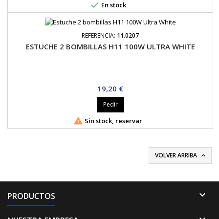

En stock
REFERENCIA:
11.0207
ESTUCHE 2 BOMBILLAS H11 100W ULTRA WHITE
Precio
19,20 €
Pedir

Sin stock, reservar
VOLVER ARRIBA


PRODUCTOS