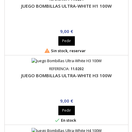
JUEGO BOMBILLAS ULTRA-WHITE H1 100W
Precio
9,00 €
Pedir

Sin stock, reservar
REFERENCIA:
11.0202
JUEGO BOMBILLAS ULTRA-WHITE H3 100W
Precio
9,00 €
Pedir

En stock