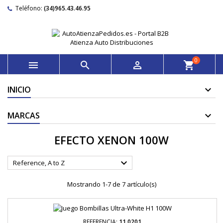
Teléfono:
(34)965.43.46.95
0



shopping_cart
INICIO
MARCAS
EFECTO XENON 100W

Reference, A to Z
Mostrando 1-7 de 7 artículo(s)
REFERENCIA:
11.0201