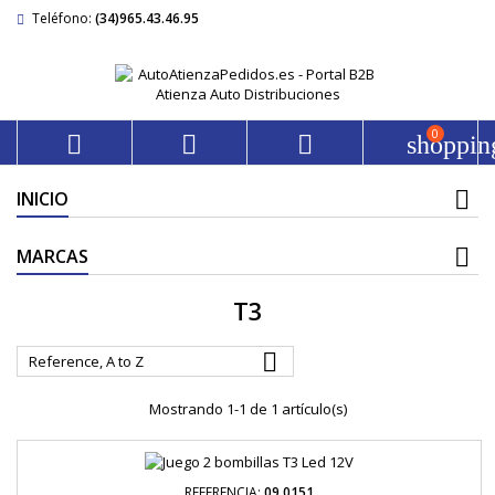
Teléfono:
(34)965.43.46.95
0



shoppin
INICIO
MARCAS
T3

Reference, A to Z
Mostrando 1-1 de 1 artículo(s)
REFERENCIA:
09.0151