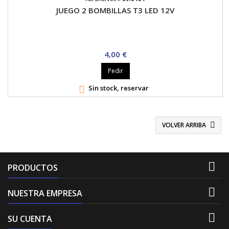
JUEGO 2 BOMBILLAS T3 LED 12V
Precio
4,00 €
Pedir
Sin stock, reservar

VOLVER ARRIBA


PRODUCTOS

NUESTRA EMPRESA

SU CUENTA