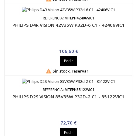
REFERENCIA:
MTEPH42406VIC1
PHILIPS D4R VISION 42V35W P32D-6 C1 - 42406VIC1
Precio
106,60 €
Pedir

Sin stock, reservar
REFERENCIA:
MTEPH85122VIC1
PHILIPS D2S VISION 85V35W P32D-2 C1 - 85122VIC1
Precio
72,70 €
Pedir