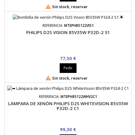

Sin stock, reservar
REFERENCIA:
MTEPH85122VIS1
PHILIPS D2S VISION 85V35W P32D-2 S1
Precio
77,50 €
Pedir

Sin stock, reservar
REFERENCIA:
MTEPH85122WHV2C1
LÁMPARA DE XENÓN PHILIPS D2S WHITEVISION 85V35W
P32D-2 C1
Precio
99,30 €