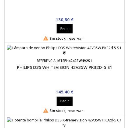
Precio
130,80 €
Pedir

Sin stock, reservar
REFERENCIA:
MTEPH42403WHV2S1
PHILIPS D3S WHITEVISION 42V35W PK32D-5 S1
Precio
145,40 €
Pedir

Sin stock, reservar