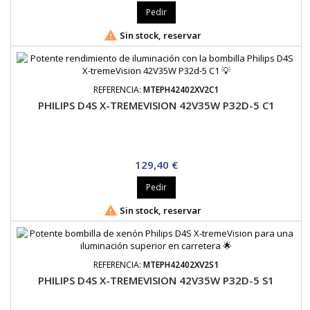
Pedir

Sin stock, reservar
REFERENCIA:
MTEPH42402XV2C1
PHILIPS D4S X-TREMEVISION 42V35W P32D-5 C1
Precio
129,40 €
Pedir

Sin stock, reservar
REFERENCIA:
MTEPH42402XV2S1
PHILIPS D4S X-TREMEVISION 42V35W P32D-5 S1