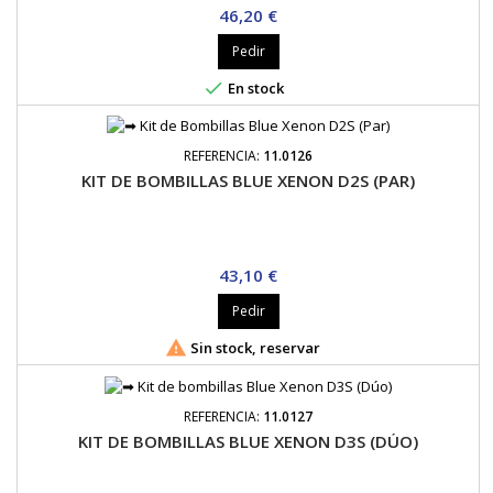
Precio
46,20 €
Pedir

En stock
REFERENCIA:
11.0126
KIT DE BOMBILLAS BLUE XENON D2S (PAR)
Precio
43,10 €
Pedir

Sin stock, reservar
REFERENCIA:
11.0127
KIT DE BOMBILLAS BLUE XENON D3S (DÚO)