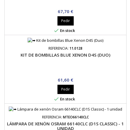
Precio
67,70 €
Pedir

En stock
REFERENCIA:
11.0128
KIT DE BOMBILLAS BLUE XENON D4S (DUO)
Precio
61,60 €
Pedir

En stock
REFERENCIA:
MTEO66140CLC
LÁMPARA DE XENÓN OSRAM 66140CLC (D1S CLASSIC) - 1
UNIDAD