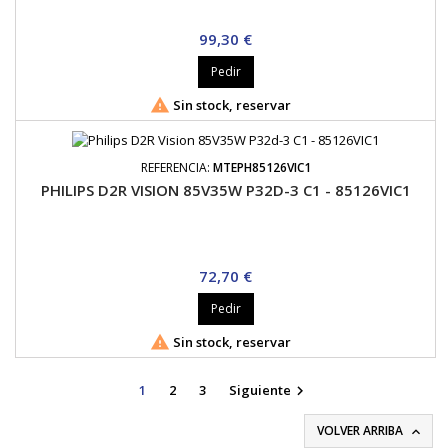
Precio
99,30 €
Pedir

Sin stock, reservar
REFERENCIA:
MTEPH85126VIC1
PHILIPS D2R VISION 85V35W P32D-3 C1 - 85126VIC1
Precio
72,70 €
Pedir

Sin stock, reservar
1
2
3
Siguiente

VOLVER ARRIBA
