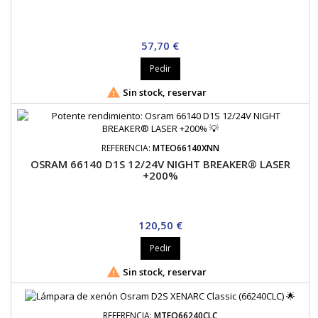
Precio
57,70 €
Pedir

Sin stock, reservar
REFERENCIA:
MTEO66140XNN
OSRAM 66140 D1S 12/24V NIGHT BREAKER® LASER
+200%
Precio
120,50 €
Pedir

Sin stock, reservar
REFERENCIA:
MTEO66240CLC