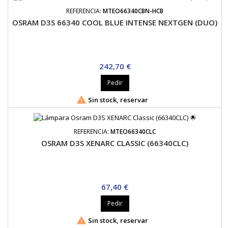
REFERENCIA:
MTEO66340CBN-HCB
OSRAM D3S 66340 COOL BLUE INTENSE NEXTGEN (DUO)
Precio
242,70 €
Pedir

Sin stock, reservar
REFERENCIA:
MTEO66340CLC
OSRAM D3S XENARC CLASSIC (66340CLC)
Precio
67,40 €
Pedir

Sin stock, reservar