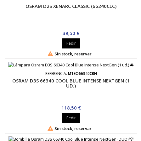
OSRAM D2S XENARC CLASSIC (66240CLC)
Precio
39,50 €
Pedir

Sin stock, reservar
REFERENCIA:
MTEO66340CBN
OSRAM D3S 66340 COOL BLUE INTENSE NEXTGEN (1
UD.)
Precio
118,50 €
Pedir

Sin stock, reservar