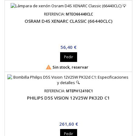
REFERENCIA:
MTEO66440CLC
OSRAM D4S XENARC CLASSIC (66440CLC)
Precio
56,40 €
Pedir

Sin stock, reservar
REFERENCIA:
MTEPH12410C1
PHILIPS D5S VISION 12V25W PK32D C1
Precio
261,60 €
Pedir