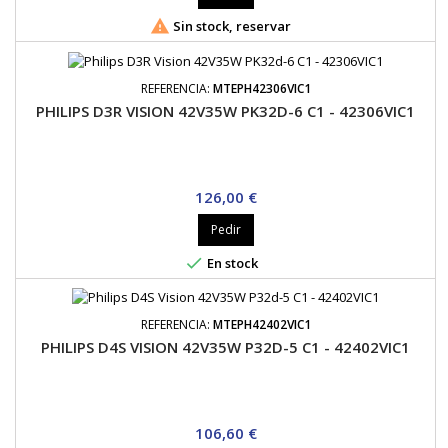

Sin stock, reservar
REFERENCIA:
MTEPH42306VIC1
PHILIPS D3R VISION 42V35W PK32D-6 C1 - 42306VIC1
Precio
126,00 €
Pedir

En stock
REFERENCIA:
MTEPH42402VIC1
PHILIPS D4S VISION 42V35W P32D-5 C1 - 42402VIC1
Precio
106,60 €