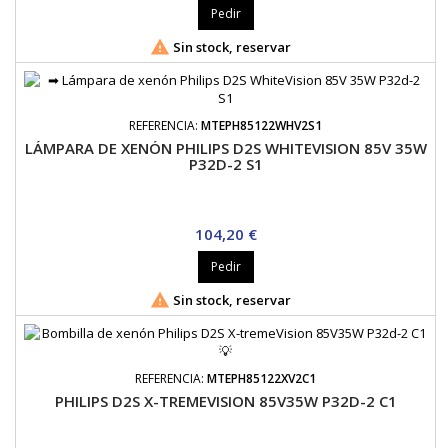
Pedir

Sin stock, reservar
REFERENCIA:
MTEPH85122WHV2S1
LÁMPARA DE XENÓN PHILIPS D2S WHITEVISION 85V 35W
P32D-2 S1
Precio
104,20 €
Pedir

Sin stock, reservar
REFERENCIA:
MTEPH85122XV2C1
PHILIPS D2S X-TREMEVISION 85V35W P32D-2 C1