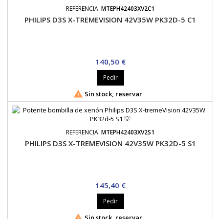
REFERENCIA:
MTEPH42403XV2C1
PHILIPS D3S X-TREMEVISION 42V35W PK32D-5 C1
Precio
140,50 €
Pedir

Sin stock, reservar
REFERENCIA:
MTEPH42403XV2S1
PHILIPS D3S X-TREMEVISION 42V35W PK32D-5 S1
Precio
145,40 €
Pedir

Sin stock, reservar