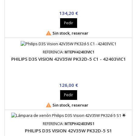
Precio
134,20 €
Pedir

Sin stock, reservar
REFERENCIA:
MTEPH42403VIC1
PHILIPS D3S VISION 42V35W PK32D-5 C1 - 42403VIC1
Precio
126,00 €
Pedir

Sin stock, reservar
REFERENCIA:
MTEPH42403VIS1
PHILIPS D3S VISION 42V35W PK32D-5 S1