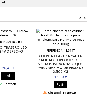
5743
<
>
ERENCIA:
18.0161
REFER
O TRASERO LED
CUERDAS 
REFERENCIA:
18.0147
24V DERECHO
SUJECIÓN
CUERDA ELÁSTICA "ALTA
CALIDAD" TIPO DMC DE 5
METROS PARA REMOLQUE,
PARA MÁXIMO DE PESO DE
Precio
28,40 €
2.500 KG
Pedir
Precio
13,90 €


En stock
Pedir

Sin stock, reservar