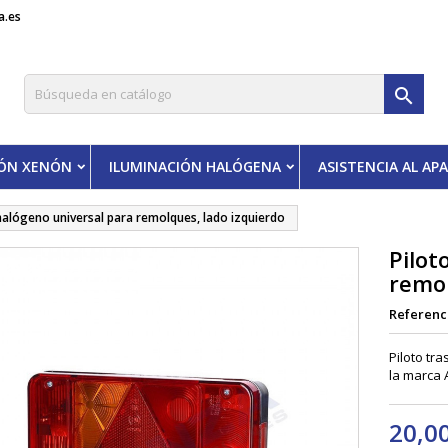
a.es

IÓN XENÓN
ILUMINACIÓN HALÓGENA
ASISTENCIA AL A
halógeno universal para remolques, lado izquierdo
Pilot
remol
Referenc
Piloto tr
la marca
20,0