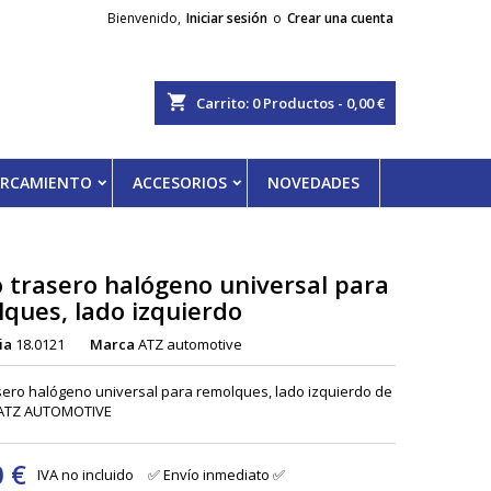
Bienvenido,
Iniciar sesión
o
Crear una cuenta
shopping_cart
Carrito:
0
Productos - 0,00 €
PARCAMIENTO
ACCESORIOS
NOVEDADES
o trasero halógeno universal para
ques, lado izquierdo
ia
18.0121
Marca
ATZ automotive
asero halógeno universal para remolques, lado izquierdo de
 ATZ AUTOMOTIVE
0 €
IVA no incluido
✅ Envío inmediato ✅