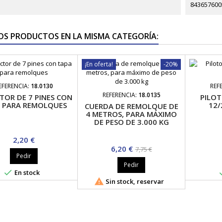
843657600
OS PRODUCTOS EN LA MISMA CATEGORÍA:
¡En oferta!
-20%
EFERENCIA:
18.0130
REF
REFERENCIA:
18.0135
TOR DE 7 PINES CON
PILOT
 PARA REMOLQUES
12/
CUERDA DE REMOLQUE DE
4 METROS, PARA MÁXIMO
DE PESO DE 3.000 KG
Precio
2,20 €
Precio
Precio
6,20 €
7,75 €
Pedir
base
Pedir

En stock

Sin stock, reservar