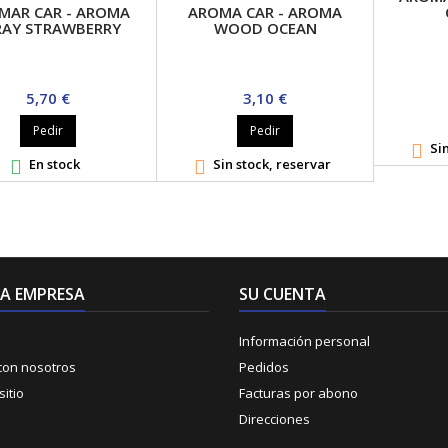
MAR CAR - AROMA
AROMA CAR - AROMA
RAY STRAWBERRY
WOOD OCEAN
Precio
Precio
5,70 €
3,10 €
Pedir
Pedir
Sin

En stock
Sin stock, reservar


A EMPRESA
SU CUENTA
Información personal
con nosotros
Pedidos
itio
Facturas por abono
Direcciones