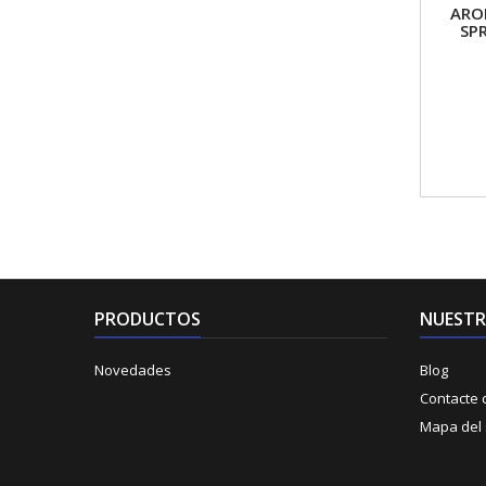
ARO
SP
PRODUCTOS
NUESTR
Novedades
Blog
Contacte 
Mapa del s