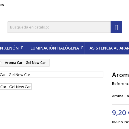
.es

ÓN XENÓN
ILUMINACIÓN HALÓGENA
ASISTENCIA AL AP
Aroma Car - Gel New Car
Aroma
Referenc
Aroma Ca
9,20 
IVA no in