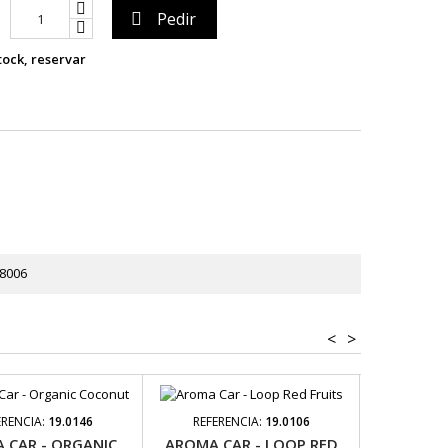
Pedir

tock, reservar
8006
<
>
ERENCIA:
19.0146
REFERENCIA:
19.0106
REFER
 CAR - ORGANIC
AROMA CAR - LOOP RED