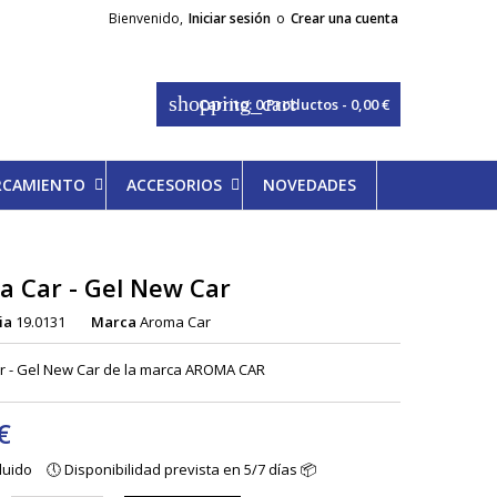
Bienvenido,
Iniciar sesión
o
Crear una cuenta
shopping_cart
Carrito:
0
Productos - 0,00 €
ARCAMIENTO
ACCESORIOS
NOVEDADES
 Car - Gel New Car
ia
19.0131
Marca
Aroma Car
r - Gel New Car de la marca AROMA CAR
€
cluido
🕔 Disponibilidad prevista en 5/7 días 📦