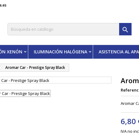
a.es

IÓN XENÓN
ILUMINACIÓN HALÓGENA
ASISTENCIA AL A
Aromar Car - Prestige Spray Black
Aroma
Referenc
Aromar Ca
6,80 
IVA no in