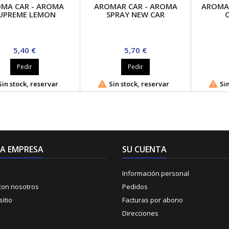
MA CAR - AROMA
AROMAR CAR - AROMA
AROMAR
UPREME LEMON
SPRAY NEW CAR
Precio
Precio
5,40 €
5,70 €
Pedir
Pedir


in stock, reservar
Sin stock, reservar
Sin
A EMPRESA
SU CUENTA
Información personal
con nosotros
Pedidos
itio
Facturas por abono
Direcciones