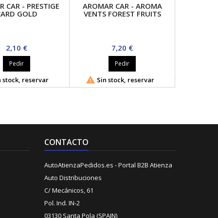
 CAR - PRESTIGE
AROMAR CAR - AROMA
CARD GOLD
VENTS FOREST FRUITS
Precio
Precio
2,10 €
7,20 €
Pedir
Pedir

Sin s

 stock, reservar
Sin stock, reservar
CONTACTO
AutoAtienzaPedidos.es - Portal B2B Atienza
Auto Distribuciones
C/ Mecánicos, 61
Pol. Ind. IN-2
03130 Santa Pola (SPAIN)