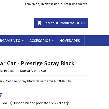
Bienvenido,
Iniciar sesión
o
Crear una cuenta
shopping_cart
Carrito:
0
Productos - 0,00 €
PARCAMIENTO
ACCESORIOS
NOVEDADES
r Car - Prestige Spray Black
ia
19.0160
Marca
Aroma Car
r - Prestige Spray Black de la marca AROMA CAR
€
cluido
🕔 Disponibilidad prevista en 5/7 días 📦