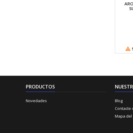
ARO
S

S
PRODUCTOS
NUESTR
Novedades
Blog
Contacte 
Mapa del s