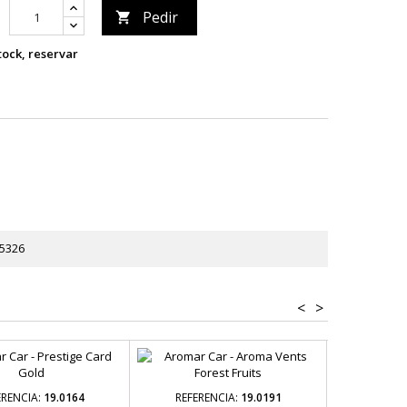
Pedir

tock, reservar
5326
<
>
REFER
ERENCIA:
19.0164
REFERENCIA:
19.0191
AROMA CA