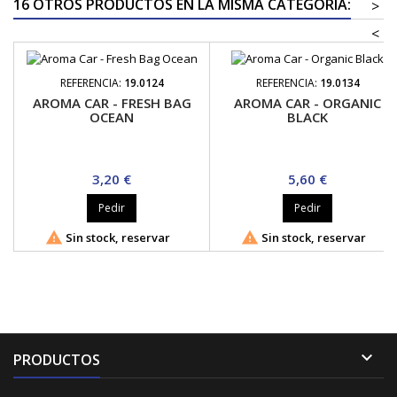
16 OTROS PRODUCTOS EN LA MISMA CATEGORÍA:
>
<
REFERENCIA:
19.0124
REFERENCIA:
19.0134
AROMA CAR - FRESH BAG
AROMA CAR - ORGANIC
OCEAN
BLACK
Precio
Precio
3,20 €
5,60 €
Pedir
Pedir


Sin stock, reservar
Sin stock, reservar

PRODUCTOS