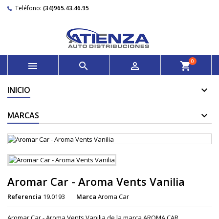
Teléfono:
(34)965.43.46.95
0



shopping_cart
INICIO
MARCAS
Aromar Car - Aroma Vents Vanilia
Referencia
19.0193
Marca
Aroma Car
Aromar Car - Aroma Vents Vanilia de la marca AROMA CAR