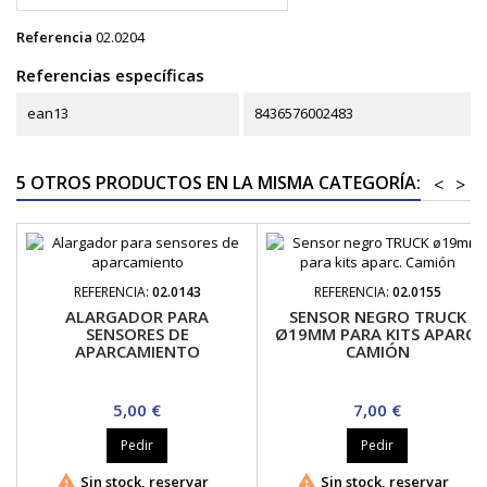
Referencia
02.0204
Referencias específicas
ean13
8436576002483
5 OTROS PRODUCTOS EN LA MISMA CATEGORÍA:
<
>
REFERENCIA:
02.0143
REFERENCIA:
02.0155
ALARGADOR PARA
SENSOR NEGRO TRUCK
SENSORES DE
Ø19MM PARA KITS APARC.
APARCAMIENTO
CAMIÓN
Precio
Precio
5,00 €
7,00 €
Pedir
Pedir


Sin stock, reservar
Sin stock, reservar