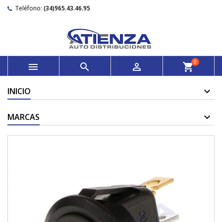
Teléfono:
(34)965.43.46.95
0



shopping_cart
INICIO
MARCAS