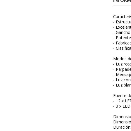
INFORM
Caracterí
- Estruct
- Excelent
- Gancho
- Potent
- Fabric
- Clasifi
Modos de
- Luz rot
- Parpad
- Mensaj
- Luz con
- Luz blan
Fuente de
- 12 x LE
- 3 x LED
Dimensio
Dimensio
Duración