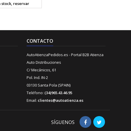
 stock, reservar
CONTACTO
AutoAtienzaPedidos.es - Portal B2B Atienza
Auto Distribuciones
C/ Mecánicos, 61
Pol. Ind. IN-2
03130 Santa Pola (SPAIN)
Teléfono:
(34)965.43.46.95
Email:
clientes@autoatienza.es
SÍGUENOS