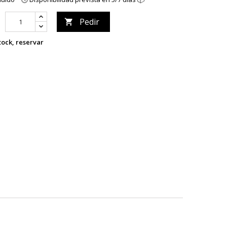
Pedir

tock, reservar