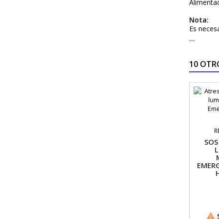
Alimentac
Nota:
Es necesa
```
10 OTR
R
SOS
L
EMERG

S