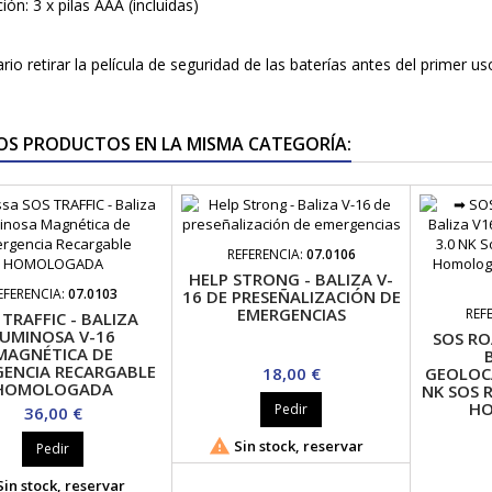
ión: 3 x pilas AAA (incluidas)
rio retirar la película de seguridad de las baterías antes del primer us
OS PRODUCTOS EN LA MISMA CATEGORÍA:
REFERENCIA:
07.0106
HELP STRONG - BALIZA V-
EFERENCIA:
07.0103
16 DE PRESEÑALIZACIÓN DE
EMERGENCIAS
REF
 TRAFFIC - BALIZA
UMINOSA V-16
SOS RO
MAGNÉTICA DE
ENCIA RECARGABLE
Precio
18,00 €
GEOLOCA
HOMOLOGADA
NK SOS 
H
Pedir
Precio
36,00 €

Sin stock, reservar
Pedir
in stock, reservar