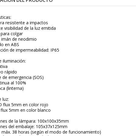
ACIÓN DEL PRODUCTO
sticas:
ura resistente a impactos
e visibilidad de la luz emitida
 para colgar
e imán de neodimio
ado en ABS
cación de impermeabilidad: IP65
 iluminación:
ativa
eo rápido
e de emergencia (SOS)
tinua al 100%
ca (linterna)
 luz:
D flux 5mm en color rojo
 flux 5mm en color blanco
nes de la lámpara: 100x100x35mm
nes del embalaje: 105x37x125mm
: máx. 38 horas (según el modo de funcionamiento)