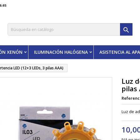
a.es

IÓN XENÓN
ILUMINACIÓN HALÓGENA
ASISTENCIA AL A
rtencia LED (12+3 LEDs, 3 pilas AAA)
Luz d
pilas
Referenc
Luz de ad
10,0
IVA no in