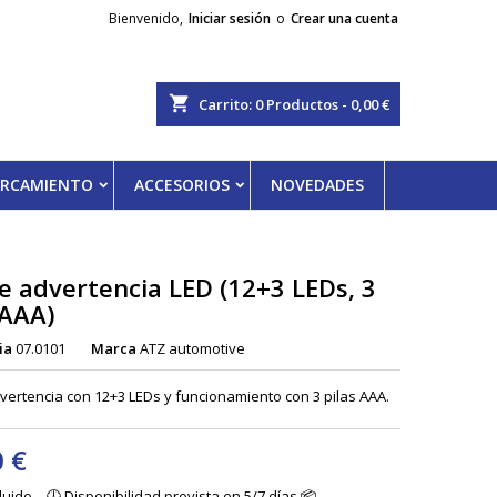
Bienvenido,
Iniciar sesión
o
Crear una cuenta
shopping_cart
Carrito:
0
Productos - 0,00 €
PARCAMIENTO
ACCESORIOS
NOVEDADES
e advertencia LED (12+3 LEDs, 3
 AAA)
ia
07.0101
Marca
ATZ automotive
vertencia con 12+3 LEDs y funcionamiento con 3 pilas AAA.
0 €
cluido
🕔 Disponibilidad prevista en 5/7 días 📦