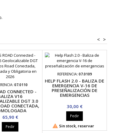
o.
<
>
REFERENCIA:
07.0109
REFER
HELP FLASH 2.0 - BALIZA DE
LUZ DE E
ERENCIA:
07.0110
EMERGENCIA V-16 DE
CARRE
PRESEÑALIZACIÓN DE
LEDGUARD
AD CONNECTED -
EMERGENCIAS
BALIZA V16
LIZABLE DGT 3.0
ROAD CONECTADA,
Precio
P
30,00 €
OMOLOGADA
Pedir
Precio
65,90 €


Sin stock, reservar
Sin s
Pedir