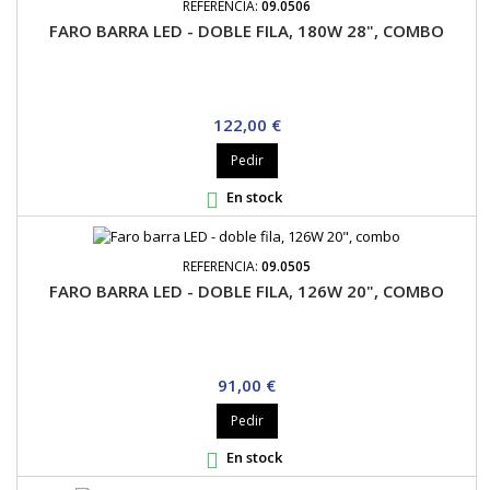
REFERENCIA:
09.0506
FARO BARRA LED - DOBLE FILA, 180W 28", COMBO
Precio
122,00 €
Pedir
En stock

REFERENCIA:
09.0505
FARO BARRA LED - DOBLE FILA, 126W 20", COMBO
Precio
91,00 €
Pedir
En stock
