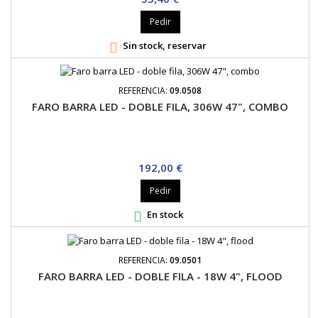
Pedir
Sin stock, reservar

REFERENCIA:
09.0508
FARO BARRA LED - DOBLE FILA, 306W 47", COMBO
Precio
192,00 €
Pedir
En stock

REFERENCIA:
09.0501
FARO BARRA LED - DOBLE FILA - 18W 4", FLOOD