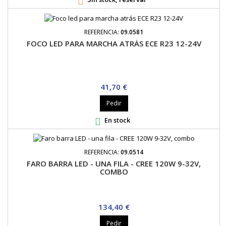

REFERENCIA:
09.0581
FOCO LED PARA MARCHA ATRÁS ECE R23 12-24V
Precio
41,70 €
Pedir
En stock

REFERENCIA:
09.0514
FARO BARRA LED - UNA FILA - CREE 120W 9-32V,
COMBO
Precio
134,40 €
Pedir