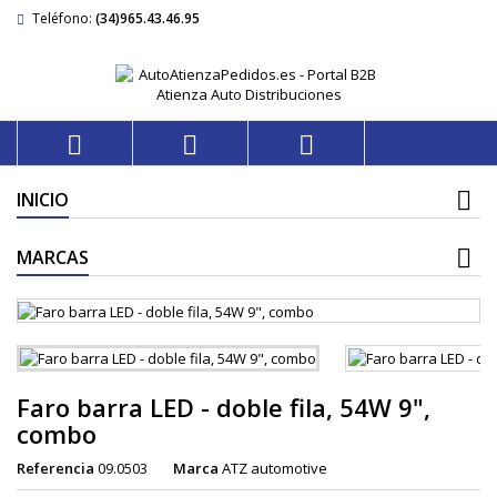
Teléfono:
(34)965.43.46.95



INICIO
MARCAS
Faro barra LED - doble fila, 54W 9",
combo
Referencia
09.0503
Marca
ATZ automotive