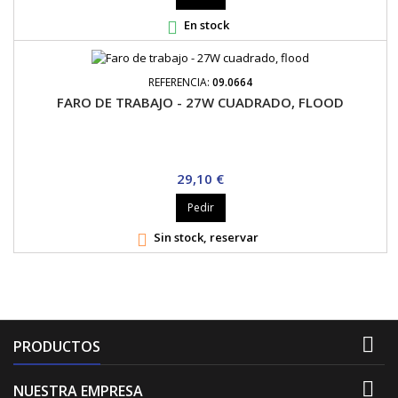
En stock

REFERENCIA:
09.0664
FARO DE TRABAJO - 27W CUADRADO, FLOOD
Precio
29,10 €
Pedir
Sin stock, reservar


PRODUCTOS

NUESTRA EMPRESA