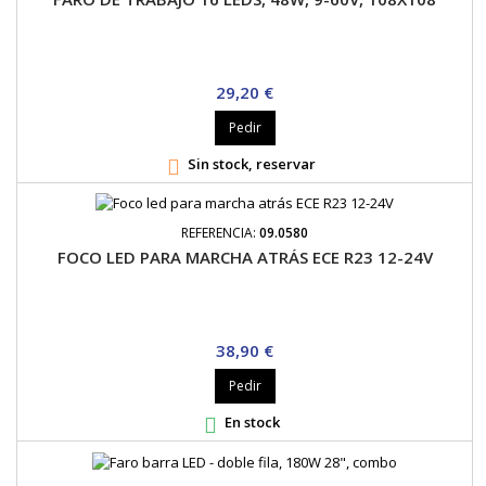
Precio
29,20 €
Pedir
Sin stock, reservar

REFERENCIA:
09.0580
FOCO LED PARA MARCHA ATRÁS ECE R23 12-24V
Precio
38,90 €
Pedir
En stock
