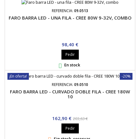
REFERENCIA:
09.0513
FARO BARRA LED - UNA FILA - CREE 80W 9-32V, COMBO
Precio
98,40 €
Pedir
En stock

¡En oferta!
-20%
REFERENCIA:
09.0510
FARO BARRA LED - CURVADO DOBLE FILA - CREE 180W
10
Precio
Precio
162,90 €
203,63 €
base
Pedir
Sin stock, reservar