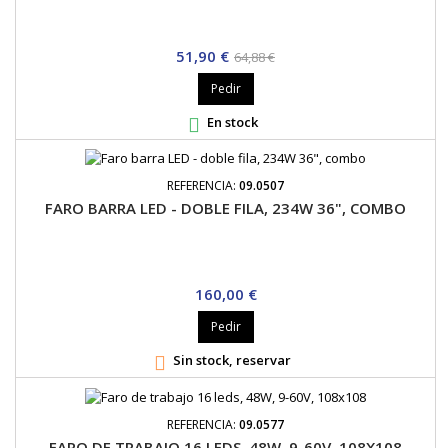
Precio
Precio
51,90 €
64,88 €
base
Pedir
En stock

REFERENCIA:
09.0507
FARO BARRA LED - DOBLE FILA, 234W 36", COMBO
Precio
160,00 €
Pedir
Sin stock, reservar

REFERENCIA:
09.0577
FARO DE TRABAJO 16 LEDS, 48W, 9-60V, 108X108