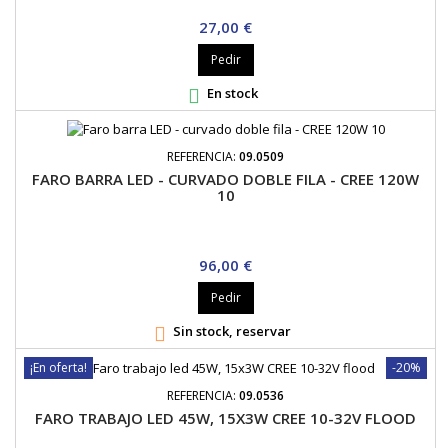
Precio
27,00 €
Pedir
En stock

REFERENCIA:
09.0509
FARO BARRA LED - CURVADO DOBLE FILA - CREE 120W
10
Precio
96,00 €
Pedir
Sin stock, reservar

¡En oferta!
-20%
REFERENCIA:
09.0536
FARO TRABAJO LED 45W, 15X3W CREE 10-32V FLOOD