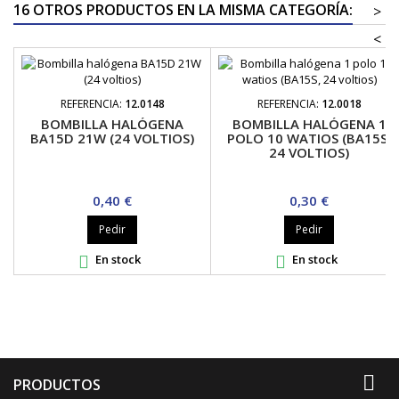
16 OTROS PRODUCTOS EN LA MISMA CATEGORÍA:
>
<
REFERENCIA:
12.0148
REFERENCIA:
12.0018
BOMBILLA HALÓGENA
BOMBILLA HALÓGENA 1
BA15D 21W (24 VOLTIOS)
POLO 10 WATIOS (BA15S,
24 VOLTIOS)
Precio
Precio
0,40 €
0,30 €
Pedir
Pedir
En stock
En stock



PRODUCTOS