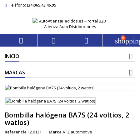
Teléfono:
(34)965.43.46.95
0



shoppin
INICIO
MARCAS
Bombilla halógena BA7S (24 voltios, 2
watios)
Referencia
12.0131
Marca
ATZ automotive