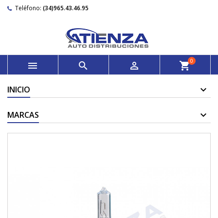
Teléfono:
(34)965.43.46.95
0



shopping_cart
INICIO
MARCAS