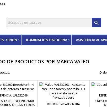
a.es

IÓN XENÓN
ILUMINACIÓN HALÓGENA
ASISTENCIA AL A
DO DE PRODUCTOS POR MARCA VALEO
ductos.
Orde
FERENCIA:
VAL632000
REFER
 632200 BEEP&PARK
CÁPSUL
REFERENCIA:
VAL632004
ENSORES DELANTEROS
N