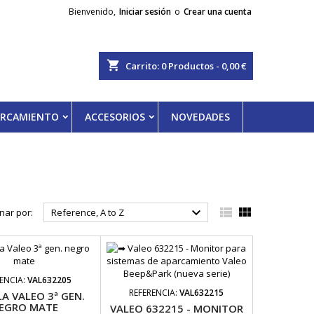
Bienvenido,
Iniciar sesión
o
Crear una cuenta
shopping_cart
Carrito:
0
Productos - 0,00 €
PARCAMIENTO
ACCESORIOS
NOVEDADES



nar por:
Reference, A to Z
ENCIA:
VAL632205
REFERENCIA:
VAL632215
A VALEO 3ª GEN.
EGRO MATE
VALEO 632215 - MONITOR