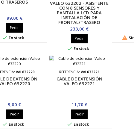
O TRASEROS
VALEO 632202 - ASISTENTE
CON 8 SENSORES Y
PANTALLA LCD PARA
INSTALACIÓN DE
Precio
99,00 €
FRONTAL/TRASERO
Pedir
Precio
233,00 €


En stock
Sin
Pedir

En stock
FERENCIA:
VAL632220
REFERENCIA:
VAL632221
LE DE EXTENSIÓN
CABLE DE EXTENSIÓN
VALEO 632220
VALEO 632221
Precio
Precio
9,00 €
11,70 €
Pedir
Pedir


En stock
En stock