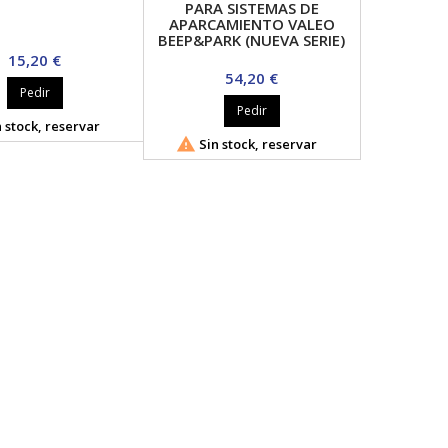
PARA SISTEMAS DE
APARCAMIENTO VALEO
BEEP&PARK (NUEVA SERIE)
Precio
15,20 €
Precio
54,20 €
Pedir
Pedir
 stock, reservar

Sin stock, reservar