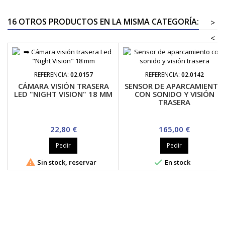
16 OTROS PRODUCTOS EN LA MISMA CATEGORÍA:
>
<
REFERENCIA:
02.0157
REFERENCIA:
02.0142
CÁMARA VISIÓN TRASERA
SENSOR DE APARCAMIENTO
LED "NIGHT VISION" 18 MM
CON SONIDO Y VISIÓN
TRASERA
Precio
Precio
22,80 €
165,00 €
Pedir
Pedir


Sin stock, reservar
En stock