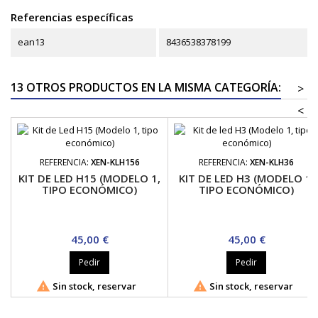
Referencias específicas
ean13
8436538378199
13 OTROS PRODUCTOS EN LA MISMA CATEGORÍA:
>
<
REFERENCIA:
XEN-KLH156
REFERENCIA:
XEN-KLH36
KIT DE LED H15 (MODELO 1,
KIT DE LED H3 (MODELO 1,
TIPO ECONÓMICO)
TIPO ECONÓMICO)
Precio
Precio
45,00 €
45,00 €
Pedir
Pedir


Sin stock, reservar
Sin stock, reservar