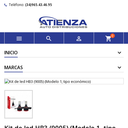
Teléfono:
(34)965.43.46.95
0



shopping_cart
INICIO
MARCAS
Kit de led HB3 (9005) (Modelo 1, tipo