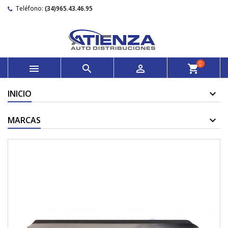
Teléfono:
(34)965.43.46.95
0



shopping_cart
INICIO
MARCAS