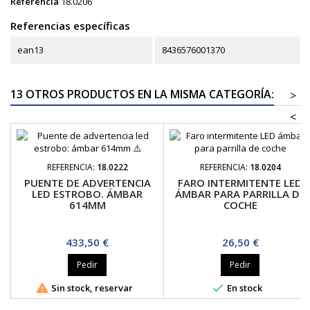
Referencia
18.0206
Referencias específicas
ean13
8436576001370
13 OTROS PRODUCTOS EN LA MISMA CATEGORÍA:
>
<
REFERENCIA:
18.0222
REFERENCIA:
18.0204
PUENTE DE ADVERTENCIA
FARO INTERMITENTE LED
LED ESTROBO. ÁMBAR
ÁMBAR PARA PARRILLA DE
614MM
COCHE
Precio
Precio
433,50 €
26,50 €
Pedir
Pedir


Sin stock, reservar
En stock