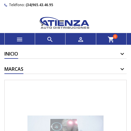
Teléfono:
(34)965.43.46.95
0



shopping_cart
INICIO
MARCAS