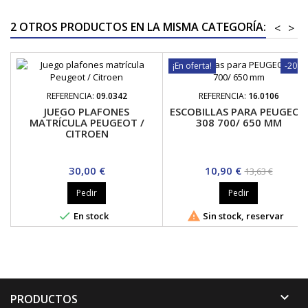
2 OTROS PRODUCTOS EN LA MISMA CATEGORÍA:
<
>
¡En oferta!
-20%
REFERENCIA:
09.0342
REFERENCIA:
16.0106
JUEGO PLAFONES
ESCOBILLAS PARA PEUGEOT
MATRÍCULA PEUGEOT /
308 700/ 650 MM
CITROEN
Precio
Precio
Precio
30,00 €
10,90 €
13,63 €
base
Pedir
Pedir


En stock
Sin stock, reservar

PRODUCTOS