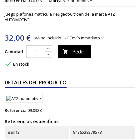
Referencia
09.0328
Marca
ATZ automotive
Juego plafones matrícula Peugeot-Citroën de la marca ATZ
AUTOMOTIVE
32,00 €
IVA no incluido
✅ Envío inmediato ✅
Pedir
Cantidad


En stock
DETALLES DEL PRODUCTO
Referencia
09.0328
Referencias específicas
ean13
8436538379578