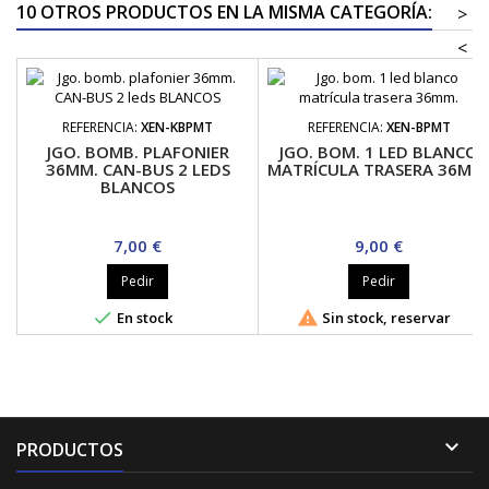
10 OTROS PRODUCTOS EN LA MISMA CATEGORÍA:
>
<
REFERENCIA:
XEN-KBPMT
REFERENCIA:
XEN-BPMT
JGO. BOMB. PLAFONIER
JGO. BOM. 1 LED BLANCO
36MM. CAN-BUS 2 LEDS
MATRÍCULA TRASERA 36MM
BLANCOS
Precio
Precio
7,00 €
9,00 €
Pedir
Pedir


En stock
Sin stock, reservar

PRODUCTOS