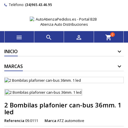
Teléfono:
(34)965.43.46.95
0



shopping_cart
INICIO
MARCAS
2 Bombilas plafonier can-bus 36mm. 1
led
Referencia
09.0111
Marca
ATZ automotive