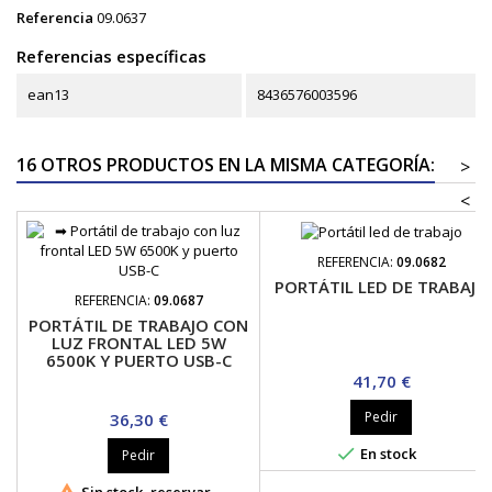
Referencia
09.0637
Referencias específicas
ean13
8436576003596
16 OTROS PRODUCTOS EN LA MISMA CATEGORÍA:
>
<
REFERENCIA:
09.0682
PORTÁTIL LED DE TRABAJO
REFERENCIA:
09.0687
PORTÁTIL DE TRABAJO CON
LUZ FRONTAL LED 5W
6500K Y PUERTO USB-C
Precio
41,70 €
Precio
Pedir
36,30 €

En stock
Pedir

Sin stock, reservar