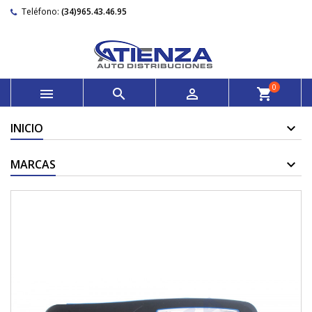
Teléfono:
(34)965.43.46.95
0



shopping_cart
INICIO
MARCAS