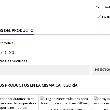
Cantidad

En st
ES DEL PRODUCTO
ia
19.1042
ias específicas
843657600
OS PRODUCTOS EN LA MISMA CATEGORÍA:
REFERENCIA:
POO572005
REF