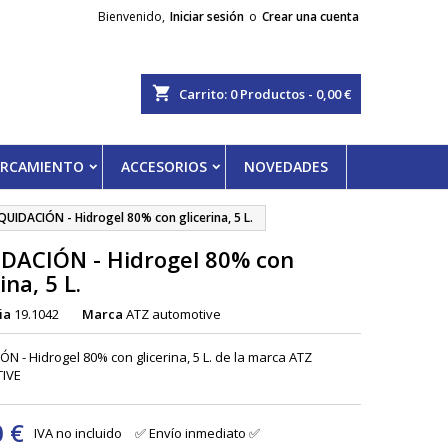
Bienvenido,
Iniciar sesión
o
Crear una cuenta
shopping_cart
Carrito:
0
Productos - 0,00 €
PARCAMIENTO
ACCESORIOS
NOVEDADES
QUIDACIÓN - Hidrogel 80% con glicerina, 5 L.
DACIÓN - Hidrogel 80% con
ina, 5 L.
ia
19.1042
Marca
ATZ automotive
ÓN - Hidrogel 80% con glicerina, 5 L. de la marca ATZ
IVE
0 €
IVA no incluido
✅ Envío inmediato ✅