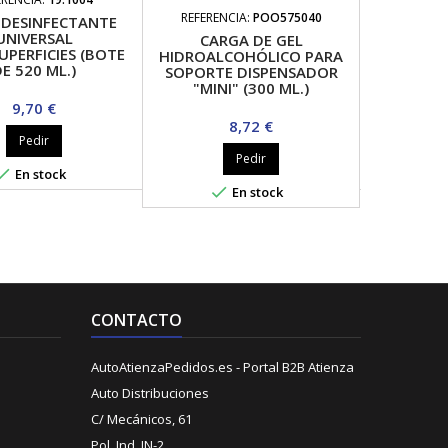
REFERENCIA:
POO575040
 DESINFECTANTE
DISPENS
UNIVERSAL
DE 
CARGA DE GEL
UPERFICIES (BOTE
HIDRO
HIDROALCOHÓLICO PARA
E 520 ML.)
SOPORTE DISPENSADOR
"MINI" (300 ML.)
Precio
P
9,70 €
2
Precio
8,72 €
Pedir
Pedir


En stock
Sin s

En stock
CONTACTO
AutoAtienzaPedidos.es - Portal B2B Atienza
Auto Distribuciones
C/ Mecánicos, 61
Pol. Ind. IN-2