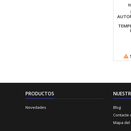
R
AUTOM
TEMP

S
PRODUCTOS
NUESTR
Novedades
Blog
Contacte 
Mapa del s