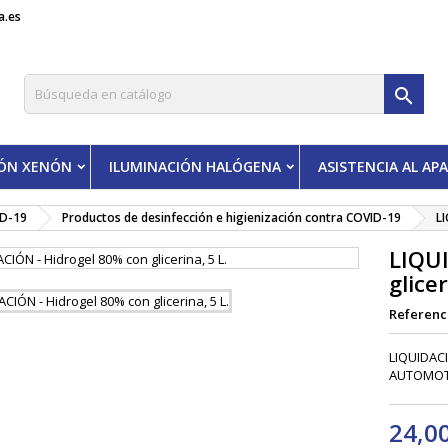
a.es

IÓN XENÓN
ILUMINACIÓN HALÓGENA
ASISTENCIA AL A
ID-19
Productos de desinfección e higienización contra COVID-19
LI
LIQUI
glicer
Referenc
LIQUIDACI
AUTOMOT
24,0