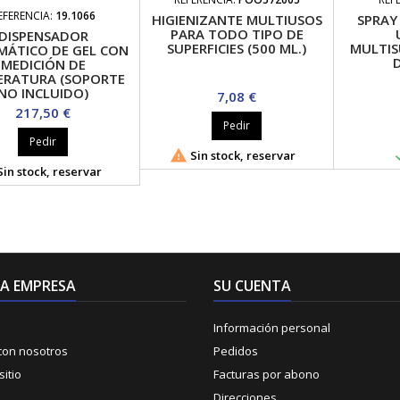
EFERENCIA:
19.1066
HIGIENIZANTE MULTIUSOS
SPRAY
PARA TODO TIPO DE
DISPENSADOR
SUPERFICIES (500 ML.)
MULTIS
ÁTICO DE GEL CON
D
MEDICIÓN DE
ERATURA (SOPORTE
NO INCLUIDO)
Precio
7,08 €
Precio
217,50 €
Pedir
Pedir

Sin stock, reservar
in stock, reservar
A EMPRESA
SU CUENTA
Información personal
con nosotros
Pedidos
itio
Facturas por abono
Direcciones