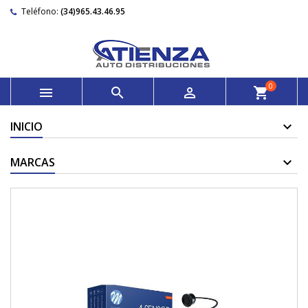
Teléfono:
(34)965.43.46.95
0



shopping_cart
INICIO
MARCAS