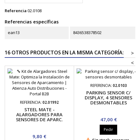
Referencia
02.0108
Referencias específicas
ean13
8436538378502
16 OTROS PRODUCTOS EN LA MISMA CATEGORÍA:
>
<
REFERENCIA:
02.0103
PARKING SENSOR C/
DISPLAY, 4 SENSORES
DESMONTABLES
REFERENCIA:
02.01992
STEEL MATE -
ALARGADORES PARA
Precio
SENSORES DE APARC.
47,00 €
Pedir
Precio
9,80 €

Sin stock, reservar