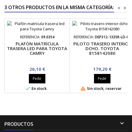
3 OTROS PRODUCTOS EN LA MISMA CATEGORÍA:
<
>
REFERENCIA:
09.0354
REFERENCIA:
DEP312-1335R-LD-UE
PLAFÓN MATRÍCULA
PILOTO TRASERO INTERIOR
TRASERA LED PARA TOYOTA
DCHO. TOYOTA
CAMRY
8158142080
Precio
Precio
26,10 €
179,20 €
Pedir
Pedir


En stock
Sin stock, reservar

PRODUCTOS