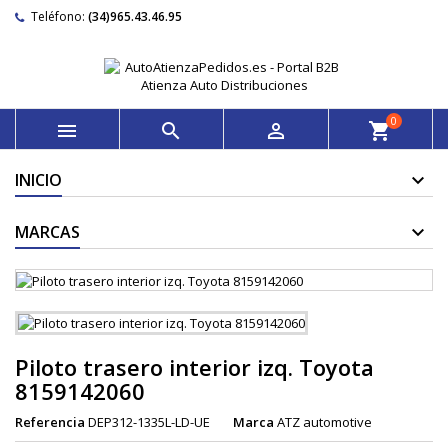
Teléfono:
(34)965.43.46.95
0



shopping_cart
INICIO
MARCAS
Piloto trasero interior izq. Toyota
8159142060
Referencia
DEP312-1335L-LD-UE
Marca
ATZ automotive