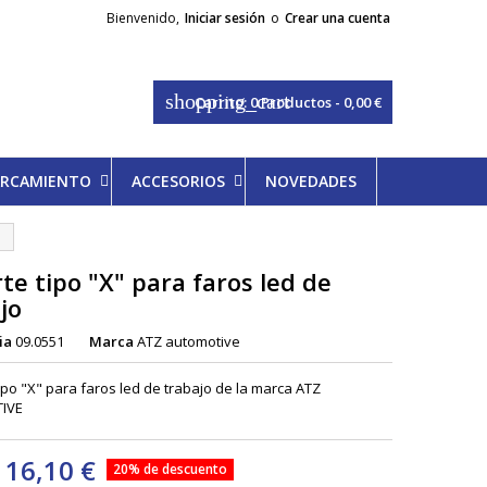
Bienvenido,
Iniciar sesión
o
Crear una cuenta
shopping_cart
Carrito:
0
Productos - 0,00 €
PARCAMIENTO
ACCESORIOS
NOVEDADES
te tipo "X" para faros led de
jo
ia
09.0551
Marca
ATZ automotive
ipo "X" para faros led de trabajo de la marca ATZ
IVE
16,10 €
20% de descuento