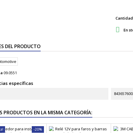
Cantidad

En st
ES DEL PRODUCTO
ia
09.0551
ias específicas
843657600
S PRODUCTOS EN LA MISMA CATEGORÍA:
ta!
-20%