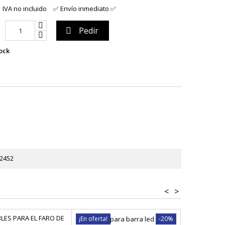
IVA no incluido
✅ Envío inmediato ✅
Pedir

ock
2452
<
>
¡En oferta!
-20%