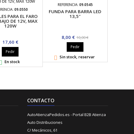
REFERENCIA:
09.0545
ERENCIA:
09.0550
FUNDA PARA BARRA LED
13,5"
LES PARA EL FARO
BAJO DE 12V, MAX
120W
Precio
Precio
8,00 €
10,00 €
Precio
17,60 €
base
Pedir
Pedir
Sin stock, reservar

En stock

CONTACTO
AutoAtienzaPedidos.es - Portal B2B Atienza
Auto Distribuciones
C/ Mecánicos, 61