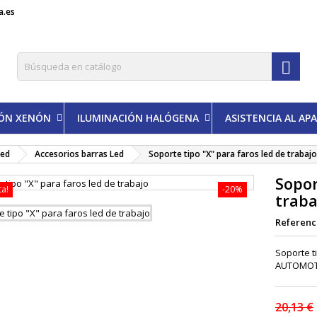
a.es

IÓN XENÓN
ILUMINACIÓN HALÓGENA
ASISTENCIA AL A
led
Accesorios barras Led
Soporte tipo "X" para faros led de trabajo
Sopor
ta!
-20%
traba
Referenc
Soporte t
AUTOMOT
20,13 €