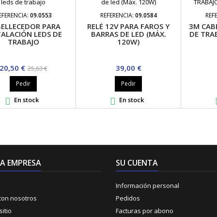
EFERENCIA:
09.0553
REFERENCIA:
09.0584
REF
ELLECEDOR PARA
RELÉ 12V PARA FAROS Y
3M CAB
TALACIÓN LEDS DE
BARRAS DE LED (MÁX.
DE TRA
TRABAJO
120W)
Precio
Precio
Precio
20,50 €
39,00 €
25,63 €
base
Pedir
Pedir
En stock
En stock


A EMPRESA
SU CUENTA
Información personal
con nosotros
Pedidos
itio
Facturas por abono