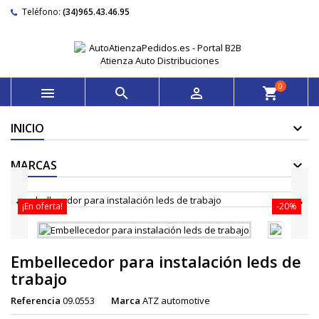
Teléfono:
(34)965.43.46.95
0



shopping_cart
INICIO
MARCAS


¡En oferta!
-20%
Embellecedor para instalación leds de
trabajo
Referencia
09.0553
Marca
ATZ automotive