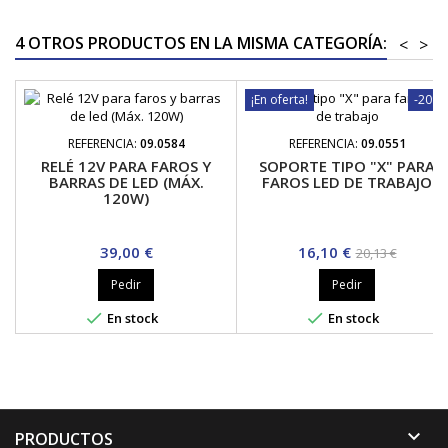
4 OTROS PRODUCTOS EN LA MISMA CATEGORÍA:
<
>
¡En oferta!
-20%
REFERENCIA:
09.0584
REFERENCIA:
09.0551
RELÉ 12V PARA FAROS Y
SOPORTE TIPO "X" PARA
BARRAS DE LED (MÁX.
FAROS LED DE TRABAJO
120W)
Precio
Precio
Precio
39,00 €
16,10 €
20,13 €
base
Pedir
Pedir


En stock
En stock

PRODUCTOS