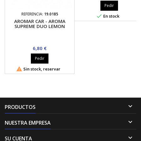
Pedir
REFERENCIA:
19.0185

En stock
AROMAR CAR - AROMA
SUPREME DUO LEMON
Precio
6,80 €
Pedir

Sin stock, reservar

PRODUCTOS

NUESTRA EMPRESA

SU CUENTA