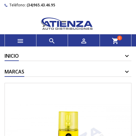
Teléfono:
(34)965.43.46.95
0



shopping_cart
INICIO
MARCAS