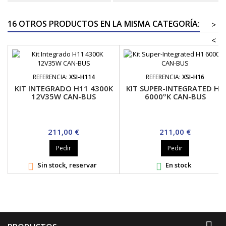
16 OTROS PRODUCTOS EN LA MISMA CATEGORÍA:
>
<
REFERENCIA:
XSI-H114
REFERENCIA:
XSI-H16
KIT INTEGRADO H11 4300K
KIT SUPER-INTEGRATED H1
12V35W CAN-BUS
6000ºK CAN-BUS
Precio
Precio
211,00 €
211,00 €
Pedir
Pedir
Sin stock, reservar
En stock


