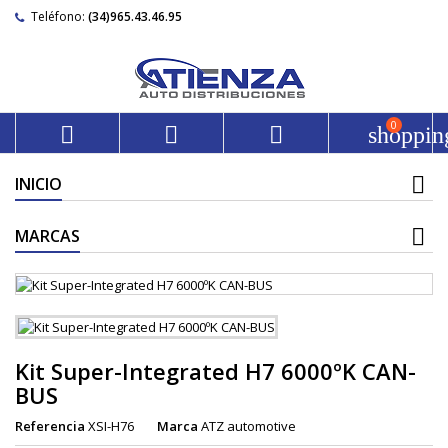
Teléfono:
(34)965.43.46.95
0



shoppin
INICIO
MARCAS
Kit Super-Integrated H7 6000ºK CAN-
BUS
Referencia
XSI-H76
Marca
ATZ automotive