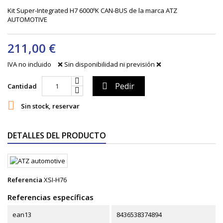
Kit Super-Integrated H7 6000ºK CAN-BUS de la marca ATZ
AUTOMOTIVE
211,00 €
IVA no incluido
❌ Sin disponibilidad ni previsión ❌
Pedir

Cantidad

Sin stock, reservar
DETALLES DEL PRODUCTO
Referencia
XSI-H76
Referencias específicas
ean13
8436538374894