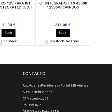
RO 12V PARA KIT
KIT INTEGRADO H10 4300K
KIT INTEG
INTEGRATED (UD.)
12V35W CAN-BUS
12V3
Precio
Precio
P
44,00 €
211,00 €
2
Pedir
Pedir
En stock
Sin stock, reservar
Sin s



CONTACTO
AutoAtienzaPedidos.es - Portal B2B Atienza
Auto Distribuciones
C/ Mecánicos, 61
Pol. Ind. IN-2
03130 Santa Pola (SPAIN)