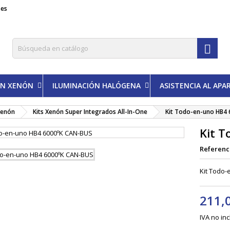
.es

ÓN XENÓN
ILUMINACIÓN HALÓGENA
ASISTENCIA AL AP
Xenón
Kits Xenón Super Integrados All-In-One
Kit Todo-en-uno HB4
Kit 
Referenc
Kit Todo
211,
IVA no in