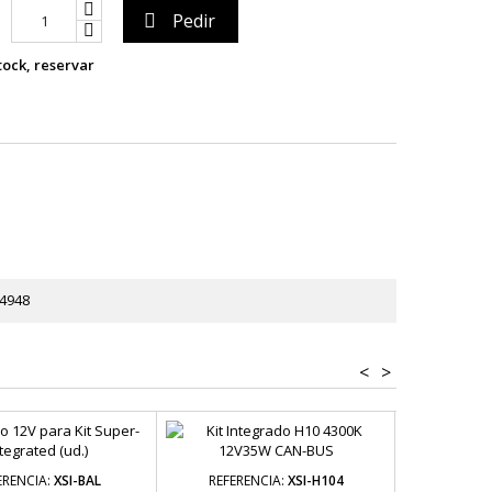
Pedir

tock, reservar
4948
<
>
ERENCIA:
XSI-BAL
REFERENCIA:
XSI-H104
REFERE