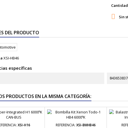
Cantidad

Sin s
ES DEL PRODUCTO
ia
XSI-HB46
ias específicas
843653837
OS PRODUCTOS EN LA MISMA CATEGORÍA:
EFERENCIA:
XSI-H16
REFERENCIA:
XSI-BMHB46
REF