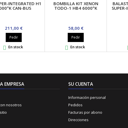
UPER-INTEGRATED H1
BOMBILLA KIT XENON
BALAST
000ºK CAN-BUS
TODO-1 HB4 6000ºK
SUPER-
Precio
Precio
211,00 €
58,00 €
Pedir
Pedir
En stock
En stock


A EMPRESA
SU CUENTA
Información personal
con nosotros
Pedidos
itio
Facturas por abono
Direcciones