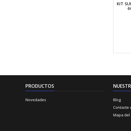
KIT S
6
PRODUCTOS
NUESTR
Novedades
Blog
Contacte 
Mapa del s