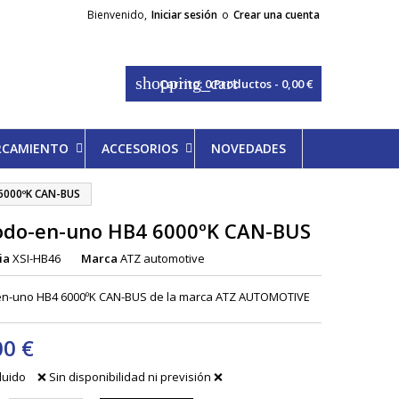
Bienvenido,
Iniciar sesión
o
Crear una cuenta
shopping_cart
Carrito:
0
Productos - 0,00 €
ARCAMIENTO
ACCESORIOS
NOVEDADES
 6000ºK CAN-BUS
Todo-en-uno HB4 6000ºK CAN-BUS
ia
XSI-HB46
Marca
ATZ automotive
-en-uno HB4 6000ºK CAN-BUS de la marca ATZ AUTOMOTIVE
00 €
cluido
❌ Sin disponibilidad ni previsión ❌