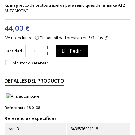
Kit magnético de pilotos traseros para remolques de la marca ATZ
AUTOMOTIVE
44,00 €
IVA no incluido
🕔 Disponibilidad prevista en 5/7 días 📦
Pedir

Cantidad

Sin stock, reservar
DETALLES DEL PRODUCTO
Referencia
18.0108
Referencias específicas
ean13
8436576001318