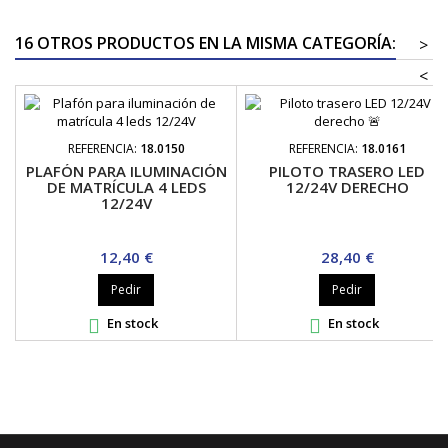
16 OTROS PRODUCTOS EN LA MISMA CATEGORÍA:
>
<
REFERENCIA:
18.0150
REFERENCIA:
18.0161
PLAFÓN PARA ILUMINACIÓN
PILOTO TRASERO LED
DE MATRÍCULA 4 LEDS
12/24V DERECHO
12/24V
Precio
Precio
12,40 €
28,40 €
Pedir
Pedir
En stock
En stock

